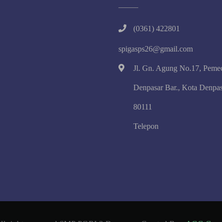
(0361) 422801
spigasps26@gmail.com
Jl. Gn. Agung No.17, Peme
Denpasar Bar., Kota Denpas
80111
Telepon