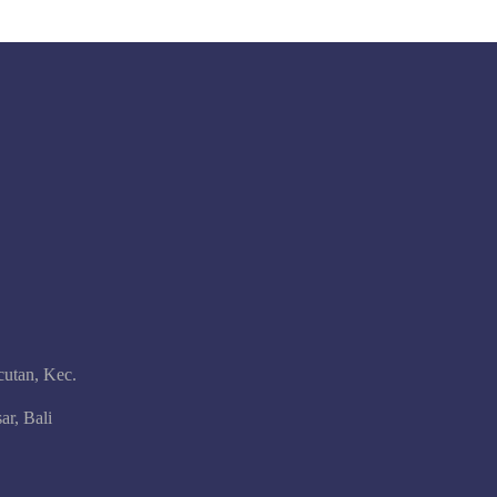
cutan, Kec.
ar, Bali