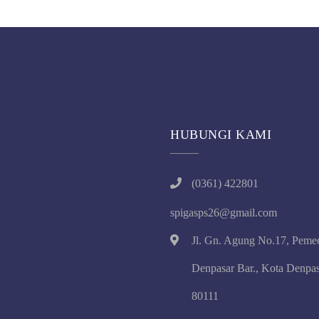
HUBUNGI KAMI
(0361) 422801
spigasps26@gmail.com
Jl. Gn. Agung No.17, Peme
Denpasar Bar., Kota Denpas
80111