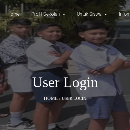
Home
Profil Sekolah
Untuk Siswa
Infom
User Login
HOME
/
USER LOGIN