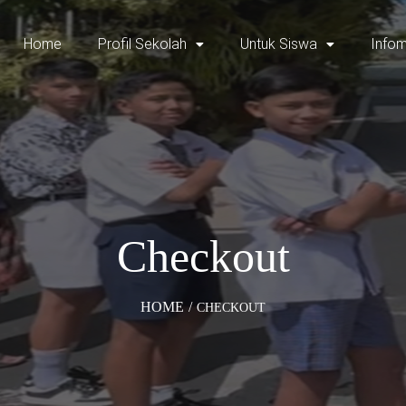
Home
Profil Sekolah
Untuk Siswa
Infom
Checkout
HOME
/
CHECKOUT