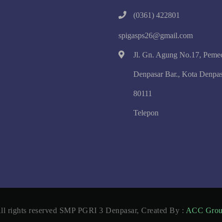
(0361) 422801
spigasps26@gmail.com
Jl. Gn. Agung No.17, Peme
Denpasar Bar., Kota Denpas
80111
Telepon
ll rights reserved SMP PGRI 3 Denpasar, Created By :
ACC Gro