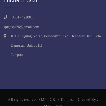
HUBUNGI KAMI
(0361) 422801
spigasps26@gmail.com
Jl. Gn. Agung No.17, Pemecutan, Kec. Denpasar Bar., Kota
Denpasar, Bali 80111
Telepon
All rights reserved SMP PGRI 3 Denpasar, Created By :