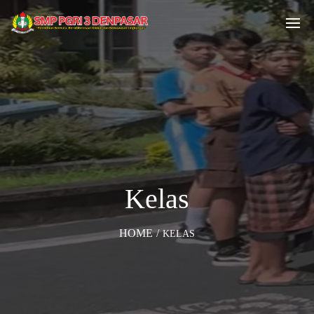
Kelas
HOME
/
KELAS